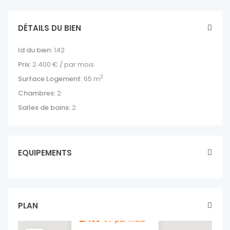
DÉTAILS DU BIEN
Id du bien:
142
Prix:
2.400
€ / par mois
2
Surface Logement:
65 m
Chambres:
2
Salles de bains:
2
EQUIPEMENTS
APPARTEMENT
DE 2 CHAMBRES,
THE STOCKYARD,
FOL...
PLAN
location
2.400
€ / par mois