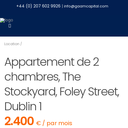
+44 (0) 207 602 9926
|
info@gaamcapital.com
Location
/
Appartement de 2
chambres, The
Stockyard, Foley Street,
Dublin 1
2.400
€ / par mois