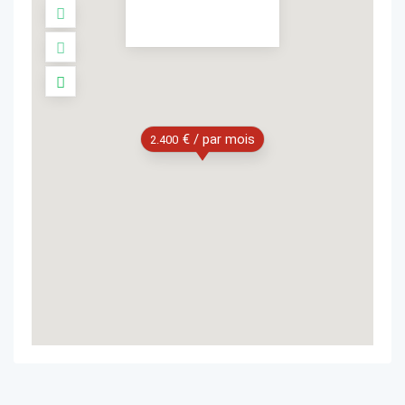
€ / par mois
2.400